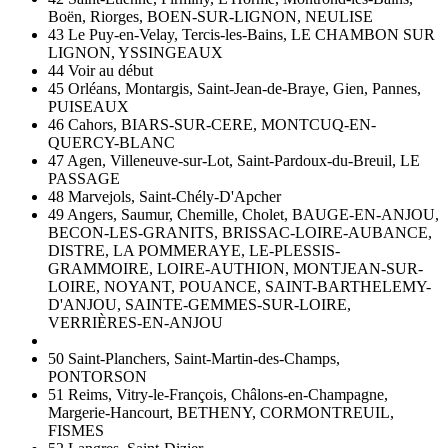
Boën, Riorges, BOEN-SUR-LIGNON, NEULISE
43 Le Puy-en-Velay, Tercis-les-Bains, LE CHAMBON SUR
LIGNON, YSSINGEAUX
44 Voir au début
45 Orléans, Montargis, Saint-Jean-de-Braye, Gien, Pannes,
PUISEAUX
46 Cahors, BIARS-SUR-CERE, MONTCUQ-EN-
QUERCY-BLANC
47 Agen, Villeneuve-sur-Lot, Saint-Pardoux-du-Breuil, LE
PASSAGE
48 Marvejols, Saint-Chély-D'Apcher
49 Angers, Saumur, Chemille, Cholet, BAUGE-EN-ANJOU,
BECON-LES-GRANITS, BRISSAC-LOIRE-AUBANCE,
DISTRE, LA POMMERAYE, LE-PLESSIS-
GRAMMOIRE, LOIRE-AUTHION, MONTJEAN-SUR-
LOIRE, NOYANT, POUANCE, SAINT-BARTHELEMY-
D'ANJOU, SAINTE-GEMMES-SUR-LOIRE,
VERRIÈRES-EN-ANJOU
50 Saint-Planchers, Saint-Martin-des-Champs,
PONTORSON
51 Reims, Vitry-le-François, Châlons-en-Champagne,
Margerie-Hancourt, BETHENY, CORMONTREUIL,
FISMES