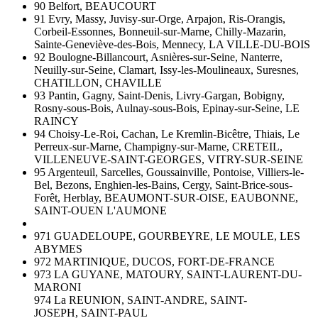
90 Belfort, BEAUCOURT
91 Evry, Massy, Juvisy-sur-Orge, Arpajon, Ris-Orangis,
Corbeil-Essonnes, Bonneuil-sur-Marne, Chilly-Mazarin,
Sainte-Geneviève-des-Bois, Mennecy, LA VILLE-DU-BOIS
92 Boulogne-Billancourt, Asnières-sur-Seine, Nanterre,
Neuilly-sur-Seine, Clamart, Issy-les-Moulineaux, Suresnes,
CHATILLON, CHAVILLE
93 Pantin, Gagny, Saint-Denis, Livry-Gargan, Bobigny,
Rosny-sous-Bois, Aulnay-sous-Bois, Epinay-sur-Seine, LE
RAINCY
94 Choisy-Le-Roi, Cachan, Le Kremlin-Bicêtre, Thiais, Le
Perreux-sur-Marne, Champigny-sur-Marne, CRETEIL,
VILLENEUVE-SAINT-GEORGES, VITRY-SUR-SEINE
95 Argenteuil, Sarcelles, Goussainville, Pontoise, Villiers-le-
Bel, Bezons, Enghien-les-Bains, Cergy, Saint-Brice-sous-
Forêt, Herblay, BEAUMONT-SUR-OISE, EAUBONNE,
SAINT-OUEN L'AUMONE
971 GUADELOUPE, GOURBEYRE, LE MOULE, LES
ABYMES
972 MARTINIQUE, DUCOS, FORT-DE-FRANCE
973 LA GUYANE, MATOURY,
SAINT-LAURENT-DU-
MARONI
974 La REUNION,
SAINT-ANDRE, SAINT-
JOSEPH,
SAINT-PAUL