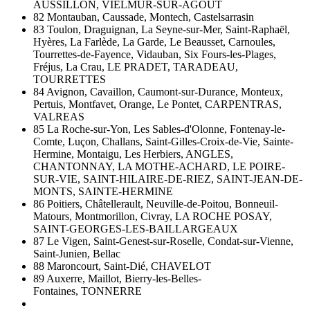
AUSSILLON, VIELMUR-SUR-AGOUT
82 Montauban, Caussade, Montech, Castelsarrasin
83 Toulon, Draguignan, La Seyne-sur-Mer, Saint-Raphaël,
Hyères, La Farlède, La Garde, Le Beausset, Carnoules,
Tourrettes-de-Fayence, Vidauban, Six Fours-les-Plages,
Fréjus, La Crau, LE PRADET, TARADEAU,
TOURRETTES
84 Avignon, Cavaillon, Caumont-sur-Durance, Monteux,
Pertuis, Montfavet, Orange, Le Pontet, CARPENTRAS,
VALREAS
85 La Roche-sur-Yon, Les Sables-d'Olonne, Fontenay-le-
Comte, Luçon, Challans, Saint-Gilles-Croix-de-Vie, Sainte-
Hermine, Montaigu, Les Herbiers, ANGLES,
CHANTONNAY, LA MOTHE-ACHARD, LE POIRE-
SUR-VIE, SAINT-HILAIRE-DE-RIEZ, SAINT-JEAN-DE-
MONTS, SAINTE-HERMINE
86 Poitiers, Châtellerault, Neuville-de-Poitou, Bonneuil-
Matours, Montmorillon, Civray, LA ROCHE POSAY,
SAINT-GEORGES-LES-BAILLARGEAUX
87 Le Vigen, Saint-Genest-sur-Roselle, Condat-sur-Vienne,
Saint-Junien, Bellac
88 Maroncourt, Saint-Dié, CHAVELOT
89 Auxerre, Maillot, Bierry-les-Belles-
Fontaines, TONNERRE