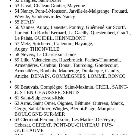
52 Langres, Saint-Dizier
53 Laval, Château Gontier, Mayenne
54 Nancy, Pont-à-Mousson, Jarville-la-Malgrange, Frouard,
Waville, Vandoeuvre-lès-Nancy
55 ETAIN
56 Vannes, Auray, Lanester, Pontivy, Guémené-sur-Scorff,
Lorient, La Roche Bernard, La Gacilly, Questembert, Crac'h,
Le Palais, GUIDEL, HENNEBONT
57 Metz, Spicheren, Cattenom, Hayange,
Augny, THIONVILLE
58 Nevers, La Charité-sur-Loire
59 Lille, Valenciennes, Hazebrouck, Faches-Thumesnil,
Armentières, Cambrai, Douai, Tourcoing, Gondecourt,
Armentières, Roubaix, Maubeuge, Dunkerque, Caudry,
Aniche, DENAIN, GOMMEGNIES, LOMME, RONCQ
60 Beauvais, Compiègne, Saint-Maximin, CREIL, SAINT-
JUST-EN-CHAUSSEE, SENLIS
61 Saint-Sulpice-sur-Risle
62 Arras, Saint-Omer, Oignies, Béthune, Outreau, Marck,
Cergy, Saint-Omer, Wingles, Blériot-Plage, Marquise,
BOULOGNE-SUR-MER
63 Clermont-Ferrand, Issoire, Les Martres-De-Veyre,
Cébazat, GERZAT, PONT-DU-CHATEAU, PUY-
GUILLAUME