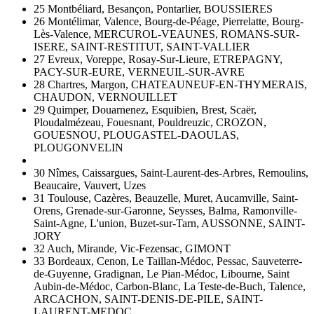
25 Montbéliard, Besançon, Pontarlier, BOUSSIERES
26 Montélimar, Valence, Bourg-de-Péage, Pierrelatte, Bourg-
Lès-Valence, MERCUROL-VEAUNES, ROMANS-SUR-
ISERE, SAINT-RESTITUT, SAINT-VALLIER
27 Evreux, Voreppe, Rosay-Sur-Lieure, ETREPAGNY,
PACY-SUR-EURE, VERNEUIL-SUR-AVRE
28 Chartres, Margon, CHATEAUNEUF-EN-THYMERAIS,
CHAUDON, VERNOUILLET
29 Quimper, Douarnenez, Esquibien, Brest, Scaër,
Ploudalmézeau, Fouesnant, Pouldreuzic, CROZON,
GOUESNOU, PLOUGASTEL-DAOULAS,
PLOUGONVELIN
30 Nîmes, Caissargues, Saint-Laurent-des-Arbres, Remoulins,
Beaucaire, Vauvert, Uzes
31 Toulouse, Cazères, Beauzelle, Muret, Aucamville, Saint-
Orens, Grenade-sur-Garonne, Seysses, Balma, Ramonville-
Saint-Agne, L'union, Buzet-sur-Tarn, AUSSONNE, SAINT-
JORY
32 Auch, Mirande, Vic-Fezensac, GIMONT
33 Bordeaux, Cenon, Le Taillan-Médoc, Pessac, Sauveterre-
de-Guyenne, Gradignan, Le Pian-Médoc, Libourne, Saint
Aubin-de-Médoc, Carbon-Blanc, La Teste-de-Buch, Talence,
ARCACHON, SAINT-DENIS-DE-PILE, SAINT-
LAURENT-MEDOC