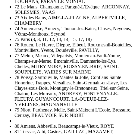
LOUHANS, PARAY-LE-MONIAL
72 Le Mans, Champagne, Parigné-L'Evêque, ARCONNAY,
SOLESMES, VAAS
73 Aix les Bains, AIME-LA-PLAGNE, ALBERTVILLE,
CHAMBERY
74 Annemasse, Annecy, Thonon-les-Bains, Cluses, Neydens,
Vétraz-Monthoux, Seynod
75 Paris (3, 8, 11, 12, 13, 14, 15, 17, 18)
76 Rouen, Le Havre, Dieppe, Elbeuf, Rouxmesnil-Bouteilles,
Montivilliers, Yvetot, Doudeville, PAVILLY,
77 Melun, Meaux, Villeparisis, Montereau-Fault-Yonne,
Champs-sur-Marne, Emerainville, Dammarie-les-Lys,
Chelles, MITRY MORY, ROISSY-EN-BRIE, SAINT-
SOUPPLETS, VAIRES SUR MARNE
78 Poissy, Sartrouville, Mantes-la-Jolie, Conflans-Sainte-
Honorine, Trappes, Versailles, Saint-Germain-en-Laye, Les
Clayes-sous-Bois, Montigny-le-Bretonneux, Triel-sur-Seine,
Chatou, Les Mureaux, ANDRESY, FONTENAY-LE-
FLEURY, GUYANCOURT, LA-QUEUE-LEZ-
YVELINES, MAGNANVILLE
79 Niort, Parthenay, Melle, Saint-Maixent L'Ecole, Bressuire,
Cerizay, BEAUVOIR-SUR-NIORT
80 Amiens, Abbeville, Beaucamps-le-Vieux, ROYE
81 Terssac, Albi, Castres, GAILLAC, MAZAMET,