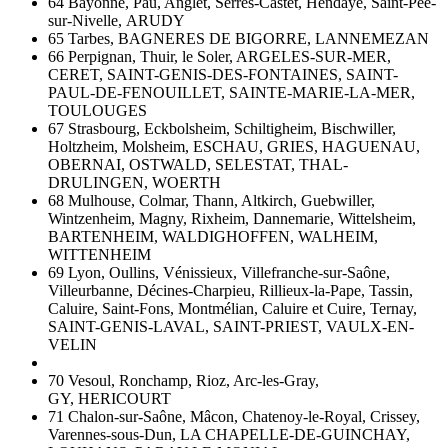
64 Bayonne, Pau, Anglet, Serres-Castet, Hendaye, Saint-Pée-
sur-Nivelle, ARUDY
65 Tarbes, BAGNERES DE BIGORRE, LANNEMEZAN
66 Perpignan, Thuir, le Soler, ARGELES-SUR-MER,
CERET, SAINT-GENIS-DES-FONTAINES, SAINT-
PAUL-DE-FENOUILLET, SAINTE-MARIE-LA-MER,
TOULOUGES
67 Strasbourg, Eckbolsheim, Schiltigheim, Bischwiller,
Holtzheim, Molsheim, ESCHAU, GRIES, HAGUENAU,
OBERNAI, OSTWALD, SELESTAT, THAL-
DRULINGEN, WOERTH
68 Mulhouse, Colmar, Thann, Altkirch, Guebwiller,
Wintzenheim, Magny, Rixheim, Dannemarie, Wittelsheim,
BARTENHEIM, WALDIGHOFFEN, WALHEIM,
WITTENHEIM
69 Lyon, Oullins, Vénissieux, Villefranche-sur-Saône,
Villeurbanne, Décines-Charpieu, Rillieux-la-Pape, Tassin,
Caluire, Saint-Fons, Montmélian, Caluire et Cuire, Ternay,
SAINT-GENIS-LAVAL, SAINT-PRIEST, VAULX-EN-
VELIN
70 Vesoul, Ronchamp, Rioz, Arc-les-Gray,
GY, HERICOURT
71 Chalon-sur-Saône, Mâcon, Chatenoy-le-Royal, Crissey,
Varennes-sous-Dun, LA CHAPELLE-DE-GUINCHAY,