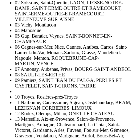
02 Soissons, Saint-Quentin, LAON,
LIESSE-NOTRE-
DAME,
SAINT-ERME-OUTRE-ET-RAMECOURT,
SAINT-ERME-OUTRE-ET-RAMECOURT,
VILLENEUVE-SUR-AISNE
03 Vichy, Montlucon
04 Manosque
05 Gap, Baratier, Veynes, SAINT-BONNET-EN-
CHAMPSAUR
06 Cagnes-sur-Mer, Nice, Cannes, Antibes, Carros, Saint-
Laurent-du-Var, Mouans-Sartoux, Grasse, Mandelieu la
Napoule, Menton, ROQUEBRUNE-CAP-
MARTIN,
VENCE
07 Annonay, Aubenas, Privas, BOURG-SAINT-ANDEOL
08 SAULT-LES-RETHE
09 Pamiers, SAINT JEAN DU FALGA, PERLES ET
CASTELET, SAINT-GIRONS, TABRE
10 Troyes, Rosières-près-Troyes
11 Narbonne, Carcassonne, Sigean, Castelnaudary, BRAM,
LEZIGNAN CORBIERES, LIMOUX
12 Rodez, Olemps, Millau, ONET LE CHATEAU
13 Marseille, Aix-en-Provence, Salon-de-Provence,
Martigues, Aubagne, Chateaurenard, La Ciotat, Saint-
Victoret, Gardanne, Arles, Fuveau, Fos-sur-Mer, Gémenos,
Graveson, Ventabren, Marignane, Auriol, Bouc-Bel-Air,