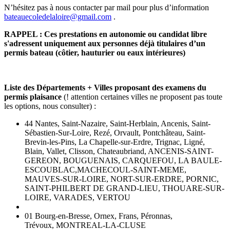
N’hésitez pas à nous contacter par mail pour plus d’information
bateauecoledelaloire@gmail.com
.
RAPPEL : Ces prestations en autonomie ou candidat libre
s'adressent uniquement aux personnes déjà titulaires d’un
permis bateau (côtier, hauturier ou eaux intérieures)
Liste des Départements + Villes proposant des examens du
permis plaisance
(! attention certaines villes ne proposent pas toute
les options, nous consulter) :
44 Nantes, Saint-Nazaire, Saint-Herblain, Ancenis, Saint-
Sébastien-Sur-Loire, Rezé, Orvault, Pontchâteau, Saint-
Brevin-les-Pins, La Chapelle-sur-Erdre, Trignac, Ligné,
Blain, Vallet, Clisson, Chateaubriand, ANCENIS-SAINT-
GEREON, BOUGUENAIS, CARQUEFOU, LA BAULE-
ESCOUBLAC,MACHECOUL-SAINT-MEME,
MAUVES-SUR-LOIRE, NORT-SUR-ERDRE, PORNIC,
SAINT-PHILBERT DE GRAND-LIEU, THOUARE-SUR-
LOIRE, VARADES, VERTOU
01 Bourg-en-Bresse, Ornex, Frans, Péronnas,
Trévoux, MONTREAL-LA-CLUSE