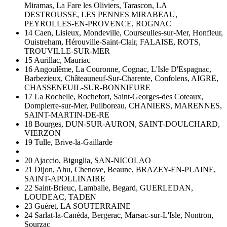
Miramas, La Fare les Oliviers, Tarascon, LA
DESTROUSSE, LES PENNES MIRABEAU,
PEYROLLES-EN-PROVENCE, ROGNAC
14 Caen, Lisieux, Mondeville, Courseulles-sur-Mer, Honfleur,
Ouistreham, Hérouville-Saint-Clair, FALAISE, ROTS,
TROUVILLE-SUR-MER
15 Aurillac, Mauriac
16 Angoulême, La Couronne, Cognac, L'Isle D'Espagnac,
Barbezieux, Châteauneuf-Sur-Charente, Confolens, AIGRE,
CHASSENEUIL-SUR-BONNIEURE
17 La Rochelle, Rochefort, Saint-Georges-des Coteaux,
Dompierre-sur-Mer, Puilboreau, CHANIERS, MARENNES,
SAINT-MARTIN-DE-RE
18 Bourges, DUN-SUR-AURON, SAINT-DOULCHARD,
VIERZON
19 Tulle, Brive-la-Gaillarde
20 Ajaccio, Biguglia, SAN-NICOLAO
21 Dijon, Ahu, Chenove, Beaune, BRAZEY-EN-PLAINE,
SAINT-APOLLINAIRE
22 Saint-Brieuc, Lamballe, Begard, GUERLEDAN,
LOUDEAC, TADEN
23 Guéret, LA SOUTERRAINE
24 Sarlat-la-Canéda, Bergerac, Marsac-sur-L'Isle, Nontron,
Sourzac