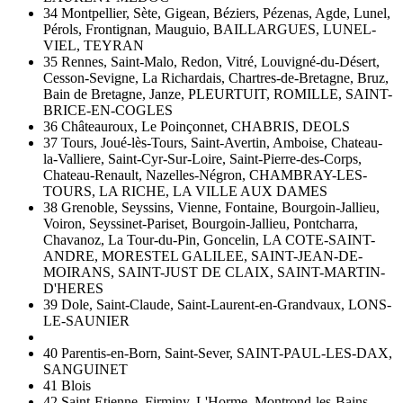
34 Montpellier, Sète, Gigean, Béziers, Pézenas, Agde, Lunel,
Pérols, Frontignan, Mauguio, BAILLARGUES, LUNEL-
VIEL, TEYRAN
35 Rennes, Saint-Malo, Redon, Vitré, Louvigné-du-Désert,
Cesson-Sevigne, La Richardais, Chartres-de-Bretagne, Bruz,
Bain de Bretagne, Janze, PLEURTUIT, ROMILLE, SAINT-
BRICE-EN-COGLES
36 Châteauroux, Le Poinçonnet, CHABRIS, DEOLS
37 Tours, Joué-lès-Tours, Saint-Avertin, Amboise, Chateau-
la-Valliere, Saint-Cyr-Sur-Loire, Saint-Pierre-des-Corps,
Chateau-Renault, Nazelles-Négron, CHAMBRAY-LES-
TOURS, LA RICHE, LA VILLE AUX DAMES
38 Grenoble, Seyssins, Vienne, Fontaine, Bourgoin-Jallieu,
Voiron, Seyssinet-Pariset, Bourgoin-Jallieu, Pontcharra,
Chavanoz, La Tour-du-Pin, Goncelin, LA COTE-SAINT-
ANDRE, MORESTEL GALILEE, SAINT-JEAN-DE-
MOIRANS, SAINT-JUST DE CLAIX, SAINT-MARTIN-
D'HERES
39 Dole, Saint-Claude, Saint-Laurent-en-Grandvaux, LONS-
LE-SAUNIER
40 Parentis-en-Born, Saint-Sever, SAINT-PAUL-LES-DAX,
SANGUINET
41 Blois
42 Saint-Etienne, Firminy, L'Horme, Montrond-les-Bains,