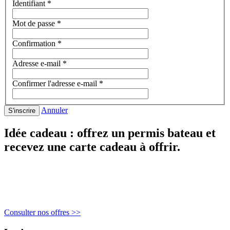
Identifiant
*
Mot de passe
*
Confirmation
*
Adresse e-mail
*
Confirmer l'adresse e-mail
*
Annuler
S'inscrire
Idée cadeau : offrez un permis bateau et
recevez une carte cadeau à offrir.
Un bon cadeau, et le bénéficiaire viendra s'inscrire
dans l'année, dès qu'il souhaite démarrer sa
formation !
Consulter nos offres >>